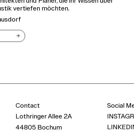
hitekten und Planer, die ihr Wissen über
tik vertiefen möchten.
ausdorf
Contact
Social M
Lothringer Allee 2A
INSTAG
LINKEDI
44805 Bochum