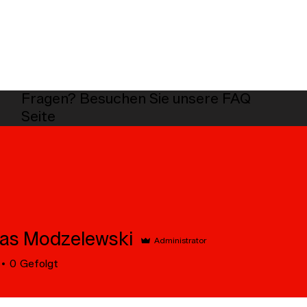
Fragen? Besuchen Sie unsere FAQ
Seite
as Modzelewski
Administrator
Modzelewski
0
Gefolgt