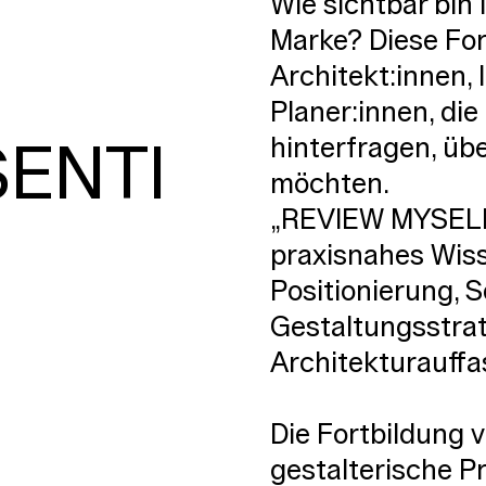
E
Wie sichtbar bin i
Marke? Diese For
Architekt:innen,
Planer:innen, die
hinterfragen, üb
ENTI
möchten.
„REVIEW MYSELF
praxisnahes Wis
Positionierung, 
Gestaltungsstrat
Architekturauff
Die Fortbildung 
gestalterische Pr