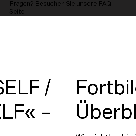
Fragen? Besuchen Sie unsere FAQ
Seite
ELF /
Fortbi
LF« –
Überbl