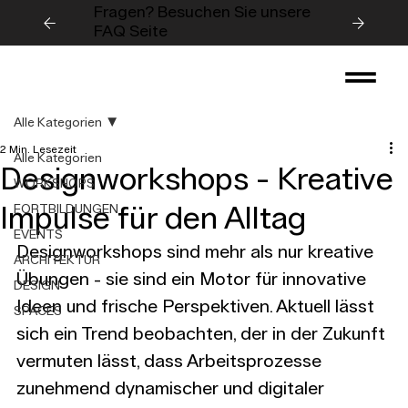
Fragen? Besuchen Sie unsere
FAQ Seite
Alle Kategorien
2 Min. Lesezeit
Alle Kategorien
Designworkshops - Kreative
WORKSHOPS
Impulse für den Alltag
FORTBILDUNGEN
EVENTS
Designworkshops sind mehr als nur kreative 
ARCHITEKTUR
Übungen - sie sind ein Motor für innovative 
DESIGN
Ideen und frische Perspektiven. Aktuell lässt 
SPACES
sich ein Trend beobachten, der in der Zukunft 
vermuten lässt, dass Arbeitsprozesse 
zunehmend dynamischer und digitaler 